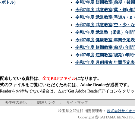
トボトル)
令和7年度 短期教室(前期・後期
令和7年度 武道教室(柔・剣) 
令和7年度 武道教室(弓道A・B
令和7年度 武道教室(空・少・
令和7年度 武道塾（柔道）年間
令和7年度 健康教室 年間予定表
令和7年度 短期教室(前期) 年
令和7年度 短期教室(後期) 年
令和7年度 月例稽古 年間予定表
配布している資料は、
全てPDFファイル
になります。
形式のファイルをご覧にいただくためには、Adobe Readerが必要です。
e Readerをお持ちでない場合は、左の“Get Adobe Reader”アイコンを
：
著作権の表記
：
関連リンク
：
サイトマップ
埼玉県立武道館 指定管理者：
株式会社サイオ