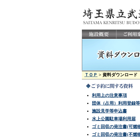
ＴＯＰ
> 資料ダウンロード
利用上の注意事項
団体（占用）利用登録等
施設見学等申込書
水上公園駐車場利用届
ゴミ回収の発注書(可燃物
ゴミ回収の発注書(不燃物