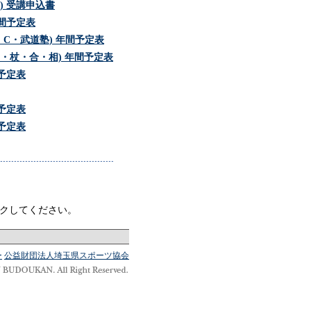
) 受講申込書
年間予定表
・C・武道塾) 年間予定表
な・杖・合・相) 年間予定表
予定表
間予定表
間予定表
クリックしてください。
ー
公益財団法人埼玉県スポーツ協会